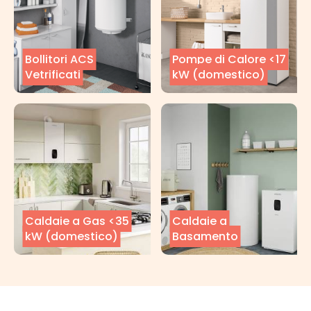
Bollitori ACS
Pompe di Calore <17
Vetrificati
kW (domestico)
Caldaie a Gas <35
Caldaie a
kW (domestico)
Basamento