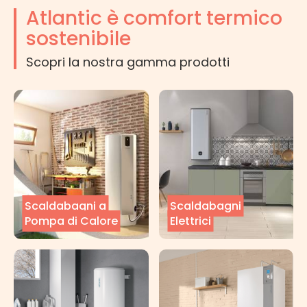
Atlantic è comfort termico
sostenibile
Scopri la nostra gamma prodotti
Scaldabagni a
Scaldabagni
Pompa di Calore
Elettrici