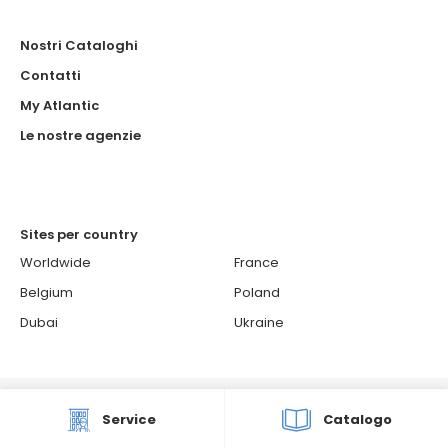
Nostri Cataloghi
Contatti
My Atlantic
Le nostre agenzie
Sites per country
Worldwide
France
Belgium
Poland
Dubai
Ukraine
© 2026 ATLANTIC - Atlantic è un brand francese
Service
Catalogo
Groupe Atlantic
Cookie Policy
Politica di riservatezza e di
protezione dei dati personali
Scelte di consenso