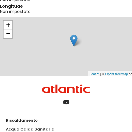
Longitude
Non impostato
+
−
Leaflet
| ©
OpenStreetMap
co
Riscaldamento
Acqua Calda Sanitaria