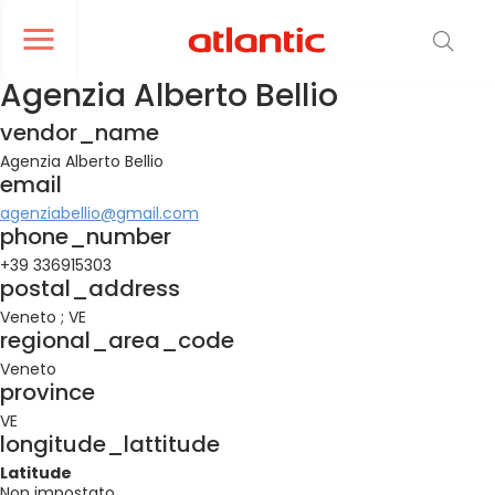
er le menu de navigation
Ouvrir le menu de navigation
Agenzia Alberto Bellio
vendor_name
Agenzia Alberto Bellio
email
agenziabellio@gmail.com
phone_number
+39 336915303
postal_address
Veneto ; VE
regional_area_code
Veneto
province
VE
longitude_lattitude
Latitude
Non impostato