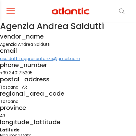
er le menu de navigation
Ouvrir le menu de navigation
Agenzia Andrea Saldutti
vendor_name
Agenzia Andrea Saldutti
email
asaldutti.rappresentanze@gmail.com
phone_number
+39 3401715205
postal_address
Toscana ; AR
regional_area_code
Toscana
province
AR
longitude_lattitude
Latitude
Non impostato