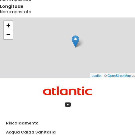
Longitude
Non impostato
+
−
Leaflet
| ©
OpenStreetMap
co
Riscaldamento
Acqua Calda Sanitaria