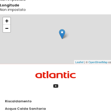
Longitude
Non impostato
+
−
Leaflet
| ©
OpenStreetMap
co
Riscaldamento
Acqua Calda Sanitaria