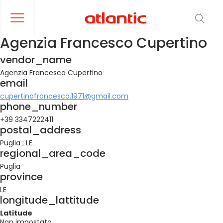
er le menu de navigation
Ouvrir le menu de navigation
Agenzia Francesco Cupertino
vendor_name
Agenzia Francesco Cupertino
email
cupertinofrancesco.1971@gmail.com
phone_number
+39 3347222411
postal_address
Puglia ; LE
regional_area_code
Puglia
province
LE
longitude_lattitude
Latitude
Non impostato