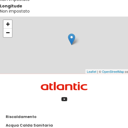
Longitude
Non impostato
+
−
Leaflet
| ©
OpenStreetMap
co
Riscaldamento
Acqua Calda Sanitaria