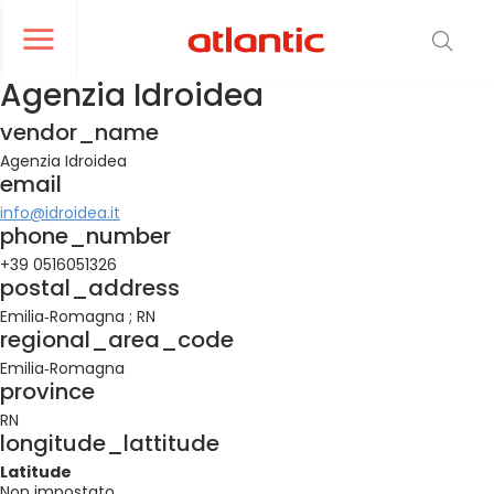
er le menu de navigation
Ouvrir le menu de navigation
Agenzia Idroidea
vendor_name
Agenzia Idroidea
email
info@idroidea.it
phone_number
+39 0516051326
postal_address
Emilia‐Romagna ; RN
regional_area_code
Emilia‐Romagna
province
RN
longitude_lattitude
Latitude
Non impostato