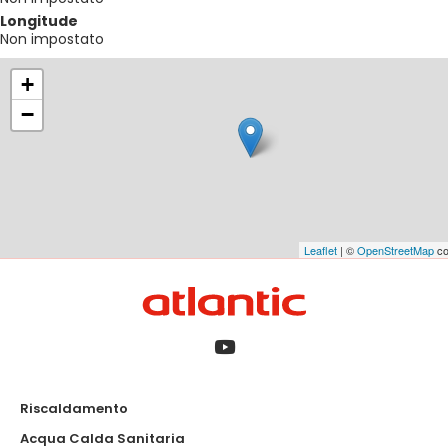
Longitude
Non impostato
+
−
Leaflet
| ©
OpenStreetMap
co
Riscaldamento
Acqua Calda Sanitaria