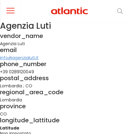
er le menu de navigation
Ouvrir le menu de navigation
Agenzia Luti
vendor_name
Agenzia Luti
email
info@agenzialuti.it
phone_number
+39 0289120049
postal_address
Lombardia ; CO
regional_area_code
Lombardia
province
CO
longitude_lattitude
Latitude
Non impostato