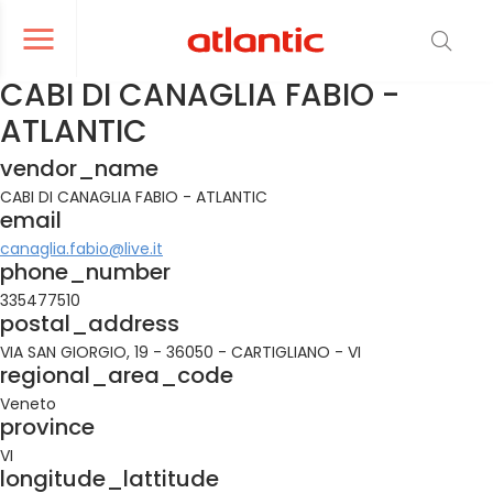
er le menu de navigation
Ouvrir le menu de navigation
CABI DI CANAGLIA FABIO -
ATLANTIC
vendor_name
CABI DI CANAGLIA FABIO - ATLANTIC
email
canaglia.fabio@live.it
phone_number
335477510
postal_address
VIA SAN GIORGIO, 19 - 36050 - CARTIGLIANO - VI
regional_area_code
Veneto
province
VI
longitude_lattitude