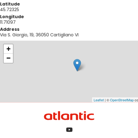
Latitude
45.72325
Longitude
11.71097
Address
Via S. Giorgio, 19, 36050 Cartigliano VI
+
−
Leaflet
| ©
OpenStreetMap
co