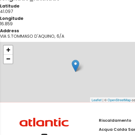
Latitude
41.097
Longitude
16.859
Address
VIA S.TOMMASO D'AQUINO, 6/A
+
−
Leaflet
| ©
OpenStreetMap
co
Riscaldamento
Acqua Calda San