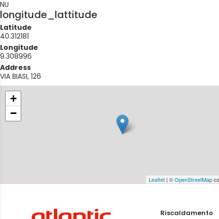
NU
longitude_lattitude
Latitude
40.312181
Longitude
9.308996
Address
VIA BIASI, 126
+
−
Leaflet
| ©
OpenStreetMap
co
Riscaldamento