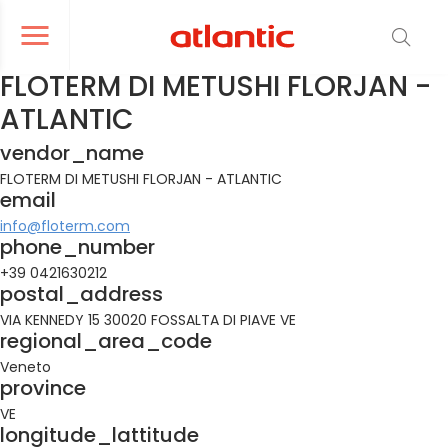
er le menu de navigation
Ouvrir le menu de navigation
FLOTERM DI METUSHI FLORJAN -
ATLANTIC
vendor_name
FLOTERM DI METUSHI FLORJAN - ATLANTIC
email
info@floterm.com
phone_number
+39 0421630212
postal_address
VIA KENNEDY 15 30020 FOSSALTA DI PIAVE VE
regional_area_code
Veneto
province
VE
longitude_lattitude