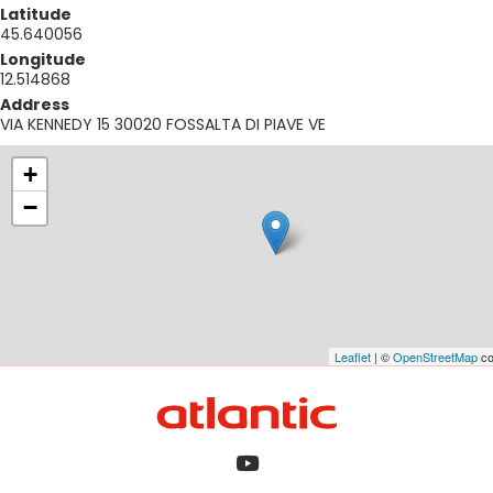
Latitude
45.640056
Longitude
12.514868
Address
VIA KENNEDY 15 30020 FOSSALTA DI PIAVE VE
+
−
Leaflet
| ©
OpenStreetMap
co