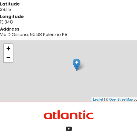
Latitude
38.115
Longitude
13.348
Address
Via D'Ossuna, 90138 Palermo PA
+
−
Leaflet
| ©
OpenStreetMap
co