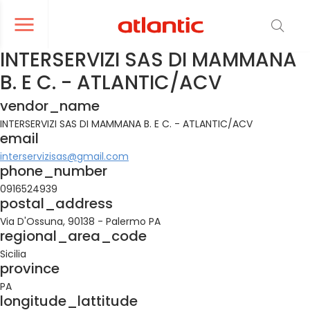
er le menu de navigation
Ouvrir le menu de navigation
INTERSERVIZI SAS DI MAMMANA
B. E C. - ATLANTIC/ACV
vendor_name
INTERSERVIZI SAS DI MAMMANA B. E C. - ATLANTIC/ACV
email
interservizisas@gmail.com
phone_number
0916524939
postal_address
Via D'Ossuna, 90138 - Palermo PA
regional_area_code
Sicilia
province
PA
longitude_lattitude