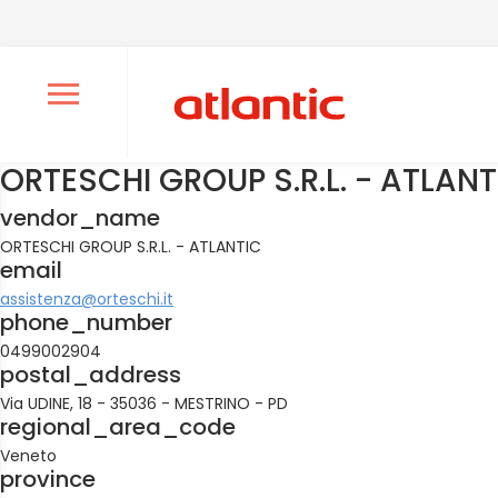
Ouvrir le menu de navigation
ORTESCHI GROUP S.R.L. - ATLANT
vendor_name
ORTESCHI GROUP S.R.L. - ATLANTIC
email
assistenza@orteschi.it
phone_number
0499002904
postal_address
Via UDINE, 18 - 35036 - MESTRINO - PD
regional_area_code
Veneto
province