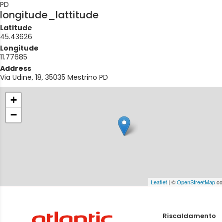
PD
longitude_lattitude
Latitude
45.43626
Longitude
11.77685
Address
Via Udine, 18, 35035 Mestrino PD
+
−
Leaflet
| ©
OpenStreetMap
co
Riscaldamento