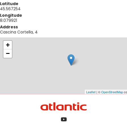
Latitude
45.567254
Longitude
8.079921
Address
Cascina Cortella, 4
+
−
Leaflet
| ©
OpenStreetMap
co