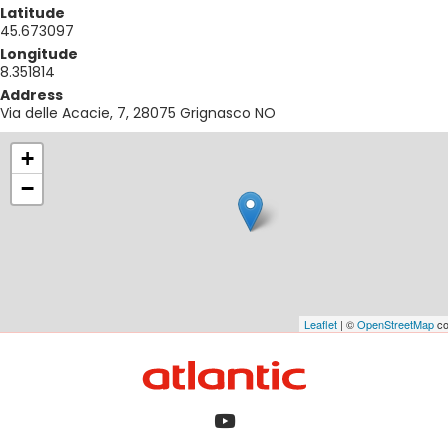
Latitude
45.673097
Longitude
8.351814
Address
Via delle Acacie, 7, 28075 Grignasco NO
+
−
Leaflet
| ©
OpenStreetMap
co