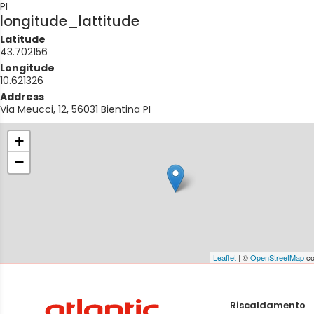
PI
longitude_lattitude
Latitude
43.702156
Longitude
10.621326
Address
Via Meucci, 12, 56031 Bientina PI
+
−
Leaflet
| ©
OpenStreetMap
co
Riscaldamento