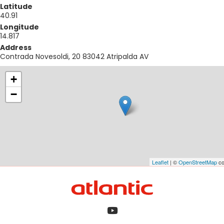
Latitude
40.91
Longitude
14.817
Address
Contrada Novesoldi, 20 83042 Atripalda AV
+
−
Leaflet
| ©
OpenStreetMap
co