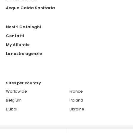
Acqua Calda Sanitaria
Nostri Cataloghi
Contatti
My Atlantic
Le nostre agenzie
Sites per country
Worldwide
France
Belgium
Poland
Dubai
Ukraine
© 2026 ATLANTIC - Atlantic è un brand francese